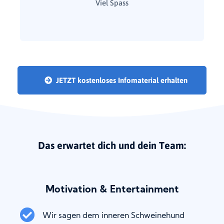
Viel Spass
JETZT kostenloses Infomaterial erhalten
0:00
/
1:02
1x
Current
Duration
Loaded
:
Play
Mute
Playback
Fullscre
Time
0.00%
Rate
Das erwartet dich und dein Team:
Motivation & Entertainment
Wir sagen dem inneren Schweinehund