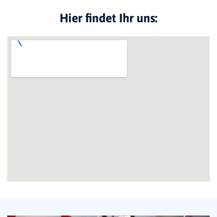
Das 2022 komplett sanierte Studio bietet mit 2
Hier findet Ihr uns:
Trainingsräumen und einem groß angelegten
Teamraum mit Küche die idealen Voraussetzungen
für das Training & Coaching von Unternehmen.