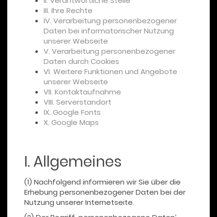
II. Verantwortliche Stelle
III. Ihre Rechte
IV. Verarbeitung personenbezogener
Daten bei informatorischer Nutzung
unserer Webseite
V. Verarbeitung personenbezogener
Daten durch Cookies
VI. Weitere Funktionen und Angebote
unserer Webseite
VII. Kontaktaufnahme
VIII. Serverstandort
IX. Google Fonts
X. Google Maps
I. Allgemeines
(1) Nachfolgend informieren wir Sie über die
Erhebung personenbezogener Daten bei der
Nutzung unserer Internetseite.